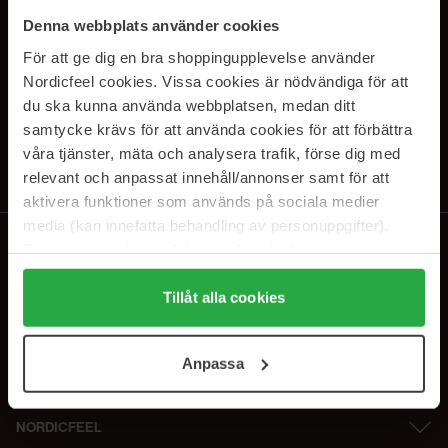
PRENUMERERA PÅ VÅRA
Denna webbplats använder cookies
NYHETSBREV
För att ge dig en bra shoppingupplevelse använder
Nordicfeel cookies. Vissa cookies är nödvändiga för att
E-postadress
du ska kunna använda webbplatsen, medan ditt
samtycke krävs för att använda cookies för att förbättra
våra tjänster, mäta och analysera trafik, förse dig med
Genom att prenumerera accepterar du vår
Integritetspolicy
.
Avprenumerera när som helst.
relevant och anpassat innehåll/annonser samt för att
aktivera funktioner som används på sociala medier
media (kan innefatta behandling av personuppgifter).
Data som samlas in delas med cookieleverantören.
Genom att trycka på "Tillåt alla cookies" accepterar du
alla cookies, medan du under "Detaljer" kan anpassa
Tillåt alla cookies
användningen av cookies. Du kan när som helst återkalla
ditt samtycke. För mer information se vår Cookie Policy
Anpassa
samt vår Integritetspolicy.
NORDICFEEL