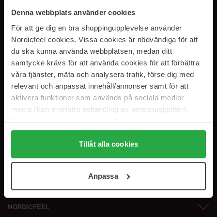
SUBSCRIBE TO OUR
Denna webbplats använder cookies
NEWSLETTER
För att ge dig en bra shoppingupplevelse använder
Nordicfeel cookies. Vissa cookies är nödvändiga för att
E-postadresse
du ska kunna använda webbplatsen, medan ditt
samtycke krävs för att använda cookies för att förbättra
våra tjänster, mäta och analysera trafik, förse dig med
Ved å abonnere godtar du vår
personvernerklæring
. Du kan melde deg
av når som helst.
relevant och anpassat innehåll/annonser samt för att
aktivera funktioner som används på sociala medier
media (kan innefatta behandling av personuppgifter).
Data som samlas in delas med cookieleverantören.
Genom att trycka på "Tillåt alla cookies" accepterar du
alla cookies, medan du under "Detaljer" kan anpassa
Tillåt alla cookies
användningen av cookies. Du kan när som helst återkalla
ditt samtycke. För mer information se vår Cookie Policy
Anpassa
samt vår Integritetspolicy.
NORDICFEEL