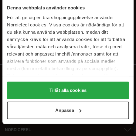
SUBSCRIBE TO OUR
Denna webbplats använder cookies
NEWSLETTER
För att ge dig en bra shoppingupplevelse använder
Nordicfeel cookies. Vissa cookies är nödvändiga för att
E-postadresse
du ska kunna använda webbplatsen, medan ditt
samtycke krävs för att använda cookies för att förbättra
våra tjänster, mäta och analysera trafik, förse dig med
Ved å abonnere godtar du vår
personvernerklæring
. Du kan melde deg
av når som helst.
relevant och anpassat innehåll/annonser samt för att
aktivera funktioner som används på sociala medier
media (kan innefatta behandling av personuppgifter).
Data som samlas in delas med cookieleverantören.
Genom att trycka på "Tillåt alla cookies" accepterar du
alla cookies, medan du under "Detaljer" kan anpassa
Tillåt alla cookies
användningen av cookies. Du kan när som helst återkalla
ditt samtycke. För mer information se vår Cookie Policy
Anpassa
samt vår Integritetspolicy.
NORDICFEEL