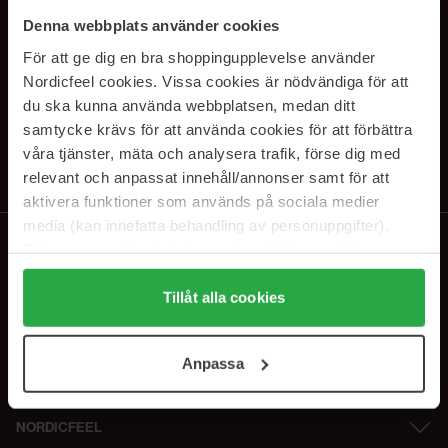
SUBSCRIBE TO OUR
Denna webbplats använder cookies
NEWSLETTER
För att ge dig en bra shoppingupplevelse använder
Nordicfeel cookies. Vissa cookies är nödvändiga för att
E-postadresse
du ska kunna använda webbplatsen, medan ditt
samtycke krävs för att använda cookies för att förbättra
våra tjänster, mäta och analysera trafik, förse dig med
Ved å abonnere godtar du vår
personvernerklæring
. Du kan melde deg
av når som helst.
relevant och anpassat innehåll/annonser samt för att
aktivera funktioner som används på sociala medier
media (kan innefatta behandling av personuppgifter).
Data som samlas in delas med cookieleverantören.
Genom att trycka på "Tillåt alla cookies" accepterar du
alla cookies, medan du under "Detaljer" kan anpassa
Tillåt alla cookies
användningen av cookies. Du kan när som helst återkalla
ditt samtycke. För mer information se vår Cookie Policy
Anpassa
samt vår Integritetspolicy.
NORDICFEEL