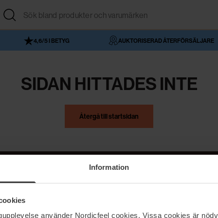
4,6/5 I BETYG
AUKTORISERAD ÅTERFÖRSÄLJARE
SIDAN HITTADES INTE
Återgå till startsidan
Information
NordicFeel
Hjälp
cookies
Om NordicFeel
Kontakta oss
ngupplevelse använder Nordicfeel cookies. Vissa cookies är nödv