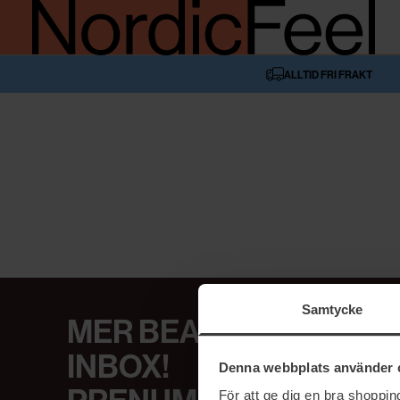
ALLTID FRI FRAKT
Samtycke
MER BEAUTY I DIN
INBOX!
Denna webbplats använder 
För att ge dig en bra shoppi