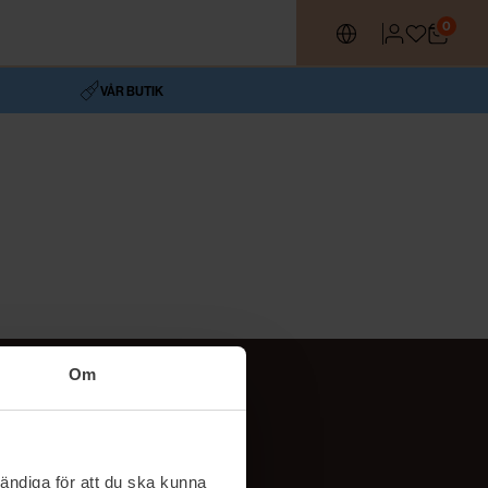
0
VÅR BUTIK
Om
Följ oss
TikTok
ändiga för att du ska kunna