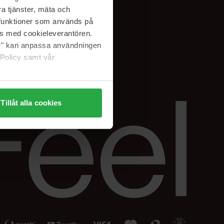
Facebook
a tjänster, mäta och
ning
Instagram
a funktioner som används på
Linkedin
as med cookieleverantören.
jer" kan anpassa användningen
 Policy samt vår
Tillåt alla cookies