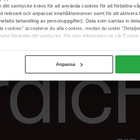
Vår butik
FAQ
itt samtycke krävs för att använda cookies för att förbättra vår
Våra varumärken
Spåra min beställ
med relevant och anpassat innehåll/annonser samt för att aktiver
Jobba hos oss
Returer &
nefatta behandling av personuppgifter). Data som samlas in del
reklamationer
alla cookies" accepterar du alla cookies, medan du under "Detal
Samarbeta med oss
elst återkalla ditt samtycke. För mer information se vår Cookie
The Beauty Edit
Anpassa