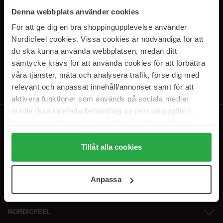
PRENUMERERA PÅ VÅRA
Denna webbplats använder cookies
NYHETSBREV
För att ge dig en bra shoppingupplevelse använder
Nordicfeel cookies. Vissa cookies är nödvändiga för att
E-postadress
du ska kunna använda webbplatsen, medan ditt
samtycke krävs för att använda cookies för att förbättra
våra tjänster, mäta och analysera trafik, förse dig med
Genom att prenumerera accepterar du vår
Integritetspolicy
.
Avprenumerera när som helst.
relevant och anpassat innehåll/annonser samt för att
aktivera funktioner som används på sociala medier
media (kan innefatta behandling av personuppgifter).
Data som samlas in delas med cookieleverantören.
Genom att trycka på "Tillåt alla cookies" accepterar du
alla cookies, medan du under "Detaljer" kan anpassa
Tillåt alla cookies
användningen av cookies. Du kan när som helst återkalla
ditt samtycke. För mer information se vår Cookie Policy
Anpassa
samt vår Integritetspolicy.
NORDICFEEL