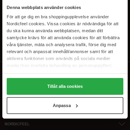
SUBSCRIBE TO OUR
Denna webbplats använder cookies
NEWSLETTER
För att ge dig en bra shoppingupplevelse använder
Nordicfeel cookies. Vissa cookies är nödvändiga för att
E-postadresse
du ska kunna använda webbplatsen, medan ditt
samtycke krävs för att använda cookies för att förbättra
våra tjänster, mäta och analysera trafik, förse dig med
Ved å abonnere godtar du vår
personvernerklæring
. Du kan melde deg
av når som helst.
relevant och anpassat innehåll/annonser samt för att
aktivera funktioner som används på sociala medier
media (kan innefatta behandling av personuppgifter).
Data som samlas in delas med cookieleverantören.
Genom att trycka på "Tillåt alla cookies" accepterar du
alla cookies, medan du under "Detaljer" kan anpassa
Tillåt alla cookies
användningen av cookies. Du kan när som helst återkalla
ditt samtycke. För mer information se vår Cookie Policy
Anpassa
samt vår Integritetspolicy.
NORDICFEEL