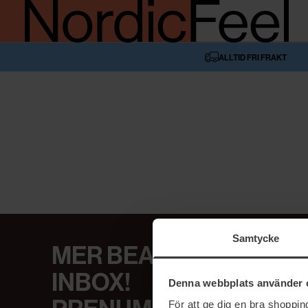
ALLTID FRI FRAKT
Samtycke
MER BEAUTY I DIN
INBOX!
Denna webbplats använder 
För att ge dig en bra shoppi