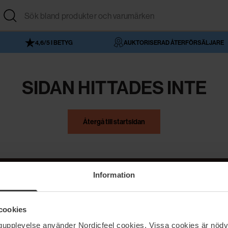
4,6/5 I BETYG
AUKTORISERAD ÅTERFÖRSÄLJARE
SIDAN HITTADES INTE
Återgå till startsidan
Information
NordicFeel
Hjälp
cookies
Om NordicFeel
Kontakta oss
ngupplevelse använder Nordicfeel cookies. Vissa cookies är nödv