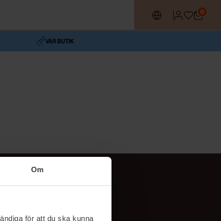
0
VÅR BUTIK
Om
Följ oss
TikTok
ändiga för att du ska kunna