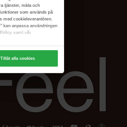
Facebook
a tjänster, mäta och
ning
Instagram
a funktioner som används på
Linkedin
as med cookieleverantören.
jer" kan anpassa användningen
 Policy samt vår
Tillåt alla cookies