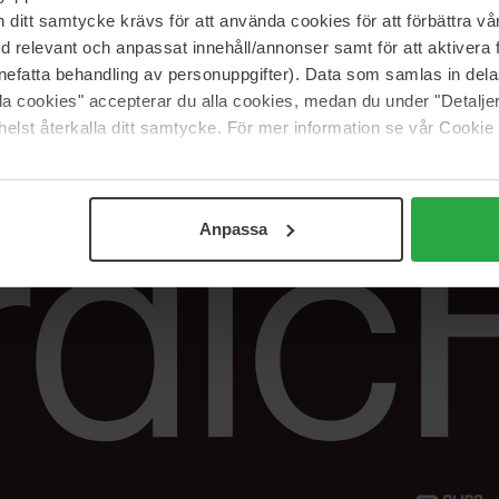
Vår butik
FAQ
itt samtycke krävs för att använda cookies för att förbättra vår
Våra varumärken
Spåra min beställ
med relevant och anpassat innehåll/annonser samt för att aktiver
Jobba hos oss
Returer &
nefatta behandling av personuppgifter). Data som samlas in del
reklamationer
alla cookies" accepterar du alla cookies, medan du under "Detal
Samarbeta med oss
elst återkalla ditt samtycke. För mer information se vår Cookie
The Beauty Edit
Anpassa