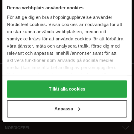
SUBSCRIBE TO OUR
Denna webbplats använder cookies
NEWSLETTER
För att ge dig en bra shoppingupplevelse använder
Nordicfeel cookies. Vissa cookies är nödvändiga för att
E-postadresse
du ska kunna använda webbplatsen, medan ditt
samtycke krävs för att använda cookies för att förbättra
våra tjänster, mäta och analysera trafik, förse dig med
Ved å abonnere godtar du vår
personvernerklæring
. Du kan melde deg
av når som helst.
relevant och anpassat innehåll/annonser samt för att
aktivera funktioner som används på sociala medier
media (kan innefatta behandling av personuppgifter).
Data som samlas in delas med cookieleverantören.
Genom att trycka på "Tillåt alla cookies" accepterar du
alla cookies, medan du under "Detaljer" kan anpassa
Tillåt alla cookies
användningen av cookies. Du kan när som helst återkalla
ditt samtycke. För mer information se vår Cookie Policy
Anpassa
samt vår Integritetspolicy.
NORDICFEEL