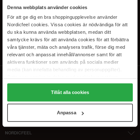
SUBSCRIBE TO OUR
Denna webbplats använder cookies
NEWSLETTER
För att ge dig en bra shoppingupplevelse använder
Nordicfeel cookies. Vissa cookies är nödvändiga för att
E-postadresse
du ska kunna använda webbplatsen, medan ditt
samtycke krävs för att använda cookies för att förbättra
våra tjänster, mäta och analysera trafik, förse dig med
Ved å abonnere godtar du vår
personvernerklæring
. Du kan melde deg
av når som helst.
relevant och anpassat innehåll/annonser samt för att
aktivera funktioner som används på sociala medier
media (kan innefatta behandling av personuppgifter).
Data som samlas in delas med cookieleverantören.
Genom att trycka på "Tillåt alla cookies" accepterar du
alla cookies, medan du under "Detaljer" kan anpassa
Tillåt alla cookies
användningen av cookies. Du kan när som helst återkalla
ditt samtycke. För mer information se vår Cookie Policy
Anpassa
samt vår Integritetspolicy.
NORDICFEEL